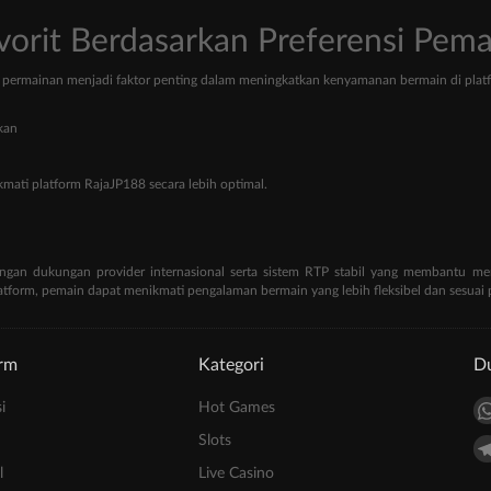
vorit Berdasarkan Preferensi Pema
n permainan menjadi faktor penting dalam meningkatkan kenyamanan bermain di plat
kan
ati platform RajaJP188 secara lebih optimal.
dengan dukungan provider internasional serta sistem RTP stabil yang membantu
r platform, pemain dapat menikmati pengalaman bermain yang lebih fleksibel dan sesuai
orm
Kategori
D
i
Hot Games
Slots
l
Live Casino