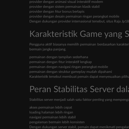
provider dengan animasi visual interaktif modern
provider dengan sistem permainan klasik stabil
provider dengan fitur bonus berlapis
provider dengan desain permainan ringan perangkat mobile
Dengan dukungan provider internasional tersebut, situs Raja Jp18
Karakteristik Game yang 
Pengguna aktif biasanya memilih permainan berdasarkan karakter
bermain jangka panjang.
permainan dengan tampilan sederhana
permainan dengan fitur interaktif lengkap
permainan dengan navigasi ringan perangkat mobile
permainan dengan struktur gameplay mudah dipahami
Karakteristik tersebut membuat pemain dapat menyesuaikan pili
Peran Stabilitas Server 
Stabilitas server menjadi salah satu faktor penting yang mempe
akses permainan lebih cepat
loading halaman lebih ringan
navigasi permainan lebih stabil
pengalaman bermain lebih konsisten
Dengan dukungan server stabil, pemain dapat menikmati pengalam