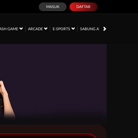
MASUK
DAFTAR
PROMOSI
ASH GAME
ARCADE
E-SPORTS
SABUNG AYAM