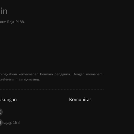
in
form RajaJP188.
 meningkatkan kenyamanan bermain pengguna. Dengan memahami
 preferensi masing-masing.
ukungan
Komunitas
rajajp188