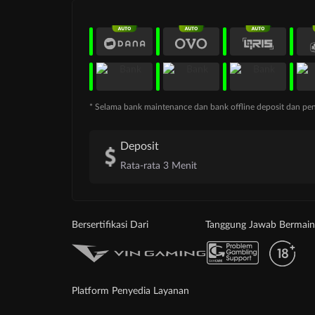
* Selama bank maintenance dan bank offline deposit dan pen
Deposit
Rata-rata 3 Menit
Bersertifikasi Dari
Tanggung Jawab Bermain
Platform Penyedia Layanan