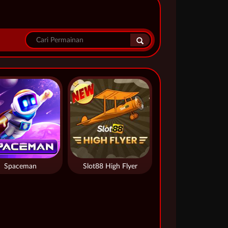
Spaceman
Slot88 High Flyer