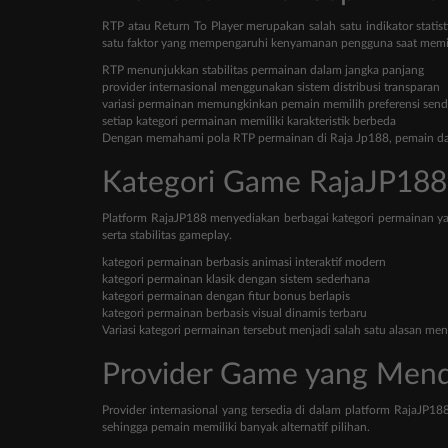
RTP atau Return To Player merupakan salah satu indikator stati
satu faktor yang mempengaruhi kenyamanan pengguna saat memil
RTP menunjukkan stabilitas permainan dalam jangka panjang
provider internasional menggunakan sistem distribusi transparan
variasi permainan memungkinkan pemain memilih preferensi sendi
setiap kategori permainan memiliki karakteristik berbeda
Dengan memahami pola RTP permainan di Raja Jp188, pemain dap
Kategori Game RajaJP188 
Platform RajaJP188 menyediakan berbagai kategori permainan yang 
serta stabilitas gameplay.
kategori permainan berbasis animasi interaktif modern
kategori permainan klasik dengan sistem sederhana
kategori permainan dengan fitur bonus berlapis
kategori permainan berbasis visual dinamis terbaru
Variasi kategori permainan tersebut menjadi salah satu alasan m
Provider Game yang Mend
Provider internasional yang tersedia di dalam platform RajaJP1
sehingga pemain memiliki banyak alternatif pilihan.