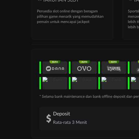
TARUHAN SLOT
T
Penyedia slot online dengan beragam
Sports
pilihan game menarik yang memudahkan
menawa
pemain untuk mencapai jackpot
lebih 
lebih 
* Selama bank maintenance dan bank offline deposit dan pen
Deposit
Rata-rata 3 Menit