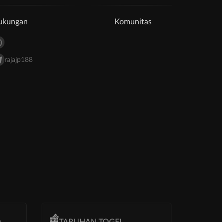
ukungan
Komunitas
rajajp188