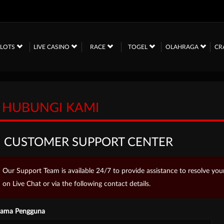
SLOTS
LIVE CASINO
RACE
TOGEL
OLAHRAGA
CR
HUBUNGI KAMI
CUSTOMER SUPPORT CENTER
Our Support Team is available 24/7 to provide assistance to resolve yo
on Live Chat or via the following contact details.
ama Pengguna