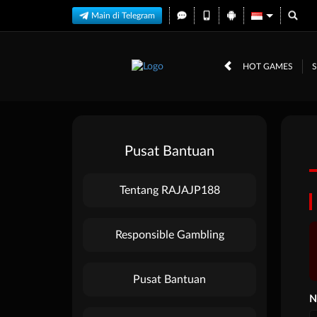
Main di Telegram
HOT GAMES
Pusat Bantuan
Tentang RAJAJP188
Responsible Gambling
Pusat Bantuan
N