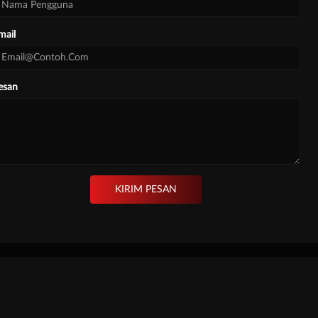
mail
esan